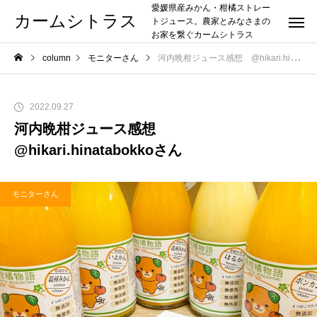
愛媛県産みかん・柑橘ストレー
カームシトラス
トジュース。農家とみなさまの
お家を繋ぐカームシトラス
column
モニターさん
河内晩柑ジュース感想 @hikari.hinatabokkoさん
2022.09.27
河内晩柑ジュース感想
@hikari.hinatabokkoさん
モニターさん