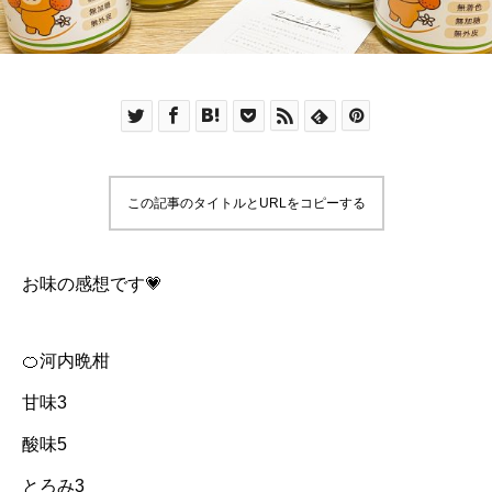
この記事のタイトルとURLをコピーする
お味の感想です💗
🍊河内晩柑
甘味3
酸味5
とろみ3