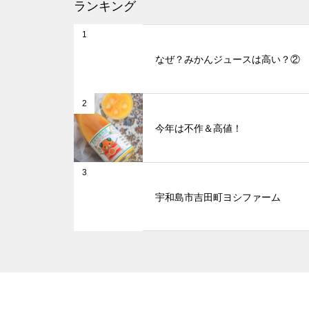
ランキング
1
なぜ？みかんジュースは高い？②
2
今年は不作＆高値！
3
宇和島市吉田町ヨシファーム