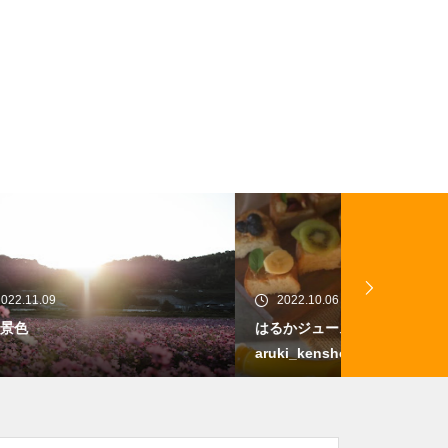
2022.10.06
2022.12.01
はるかジュース感想 @ringonotabe
農業バイトで
aruki_kensho さん