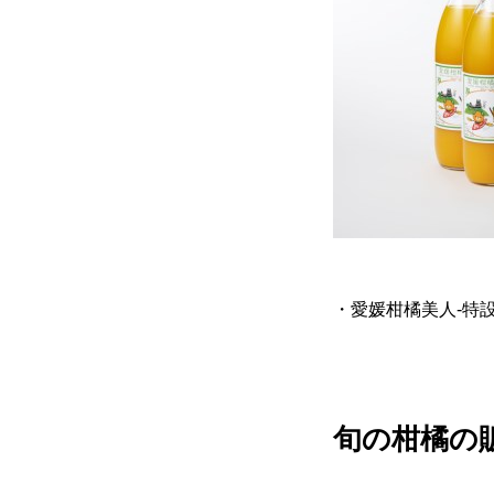
・愛媛柑橘美人-特
旬の柑橘の