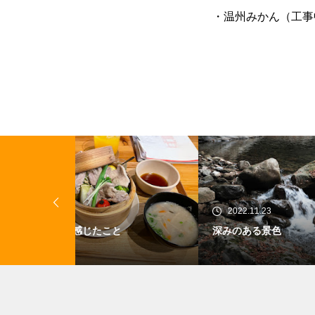
・温州みかん（工事
2022.11.23
20
深みのある景色
早起