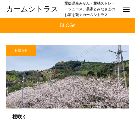
愛媛県産みかん・柑橘ストレー
カームシトラス
トジュース。農家とみなさまの
お家を繋ぐカームシトラス
BLOGs
お知らせ
桜咲く