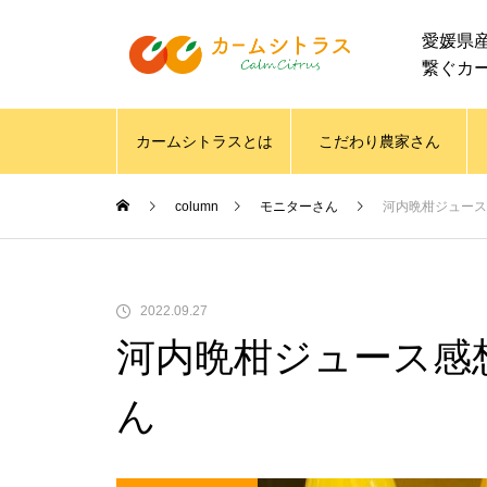
愛媛県
繋ぐカ
カームシトラスとは
こだわり農家さん
column
モニターさん
河内晩柑ジュース感想
2022.09.27
河内晩柑ジュース感想 @
ん