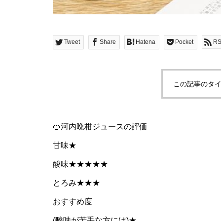
Tweet
Share
Hatena
Pocket
R
この記事のタイ
🍊河内晩柑ジュースの評価
甘味★
酸味★★★★★
とろみ★★★
おすすめ度
(酸味が苦手な方には)★