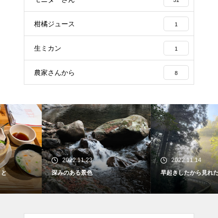
51
柑橘ジュース
1
生ミカン
1
農家さんから
8
2022.11.23
2022.11.14
深みのある景色
早起きしたから見れたもの