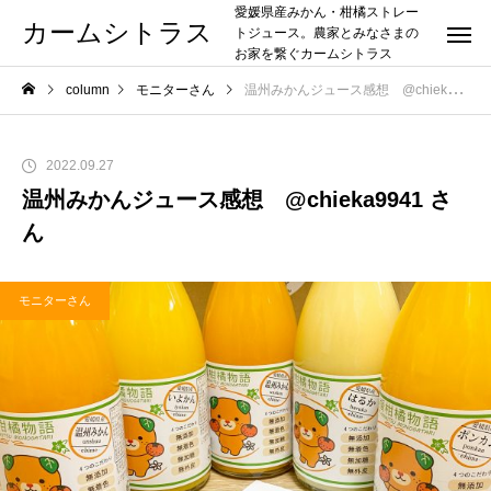
愛媛県産みかん・柑橘ストレー
カームシトラス
トジュース。農家とみなさまの
お家を繋ぐカームシトラス
column
モニターさん
温州みかんジュース感想 @chieka9941 さん
2022.09.27
温州みかんジュース感想 @chieka9941 さ
ん
モニターさん