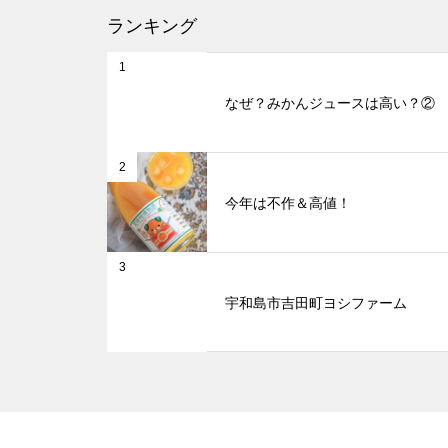
ランキング
1
なぜ？みかんジュースは高い？②
2
今年は不作＆高値！
3
宇和島市吉田町ヨシファーム