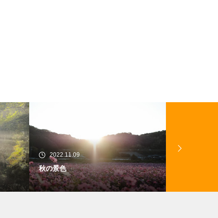
2022.10.06
2022.
はるかジュース感想 @ringonotabe
農業バイ
aruki_kensho さん