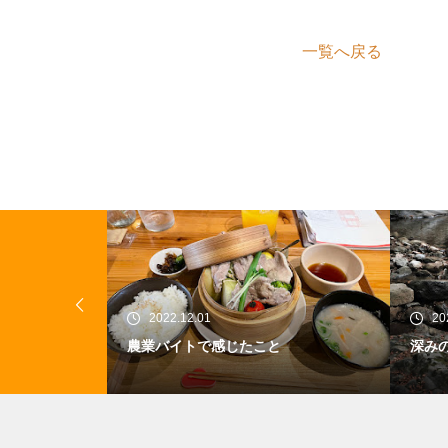
一覧へ戻る
2022.11.23
こと
深みのある景色