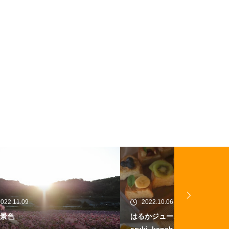
2022.10.06
2022.12.01
はるかジュース感想 @ringonotabe
農業バイトで
aruki_kensho さん