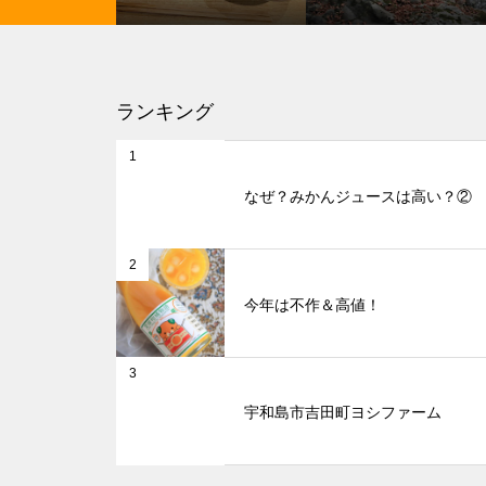
ランキング
1
なぜ？みかんジュースは高い？②
2
今年は不作＆高値！
3
宇和島市吉田町ヨシファーム