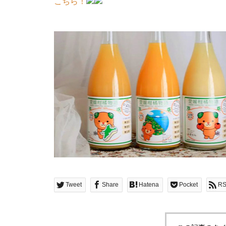
こちら！
Tweet
Share
Hatena
Pocket
R