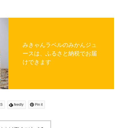
みきゃんラベルのみかんジュ
ースは、ふるさと納税でお届
けできます
SS
feedly
Pin it