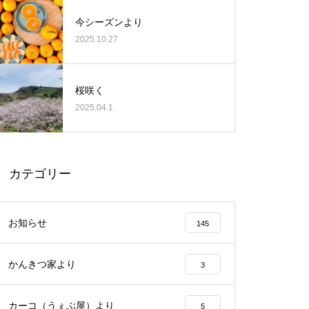
今シーズンより
2025.10.27
桜咲く
2025.04.1
カテゴリー
お知らせ
145
かんきつ家より
3
カーコ（うぇぶ屋）より
5