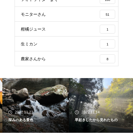
モニターさん
51
柑橘ジュース
1
生ミカン
1
農家さんから
8
2022.11.23
2022.11.14
深みのある景色
早起きしたから見れたもの