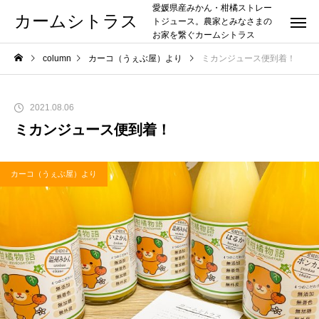
愛媛県産みかん・柑橘ストレー
カームシトラス
トジュース。農家とみなさまの
お家を繋ぐカームシトラス
column
カーコ（うぇぶ屋）より
ミカンジュース便到着！
2021.08.06
ミカンジュース便到着！
カーコ（うぇぶ屋）より