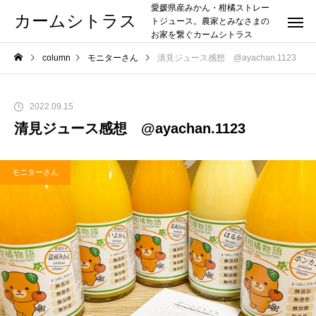
愛媛県産みかん・柑橘ストレー
カームシトラス
トジュース。農家とみなさまの
お家を繋ぐカームシトラス
column
モニターさん
清見ジュース感想 @ayachan.1123
2022.09.15
清見ジュース感想 @ayachan.1123
モニターさん