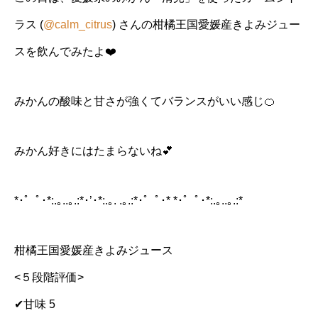
ラス (
@calm_citrus
) さんの柑橘王国愛媛産きよみジュー
スを飲んでみたよ❤️
みかんの酸味と甘さが強くてバランスがいい感じ🍊
みかん好きにはたまらないね💕
*･゜ﾟ･*:.｡..｡.:*･’･*:.｡. .｡.:*･゜ﾟ･* *･゜ﾟ･*:.｡..｡.:*
柑橘王国愛媛産きよみジュース
<５段階評価>
✔︎甘味 5