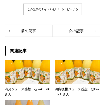
この記事のタイトルとURLをコピーする
前の記事
次の記事
関連記事
清見ジュース感想 @kak_talk
河内晩柑ジュース感想 @kak
さん
_talk さん