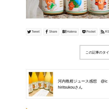
Tweet
Share
Hatena
Pocket
R
この記事のタイ
河内晩柑ジュース感想 @ic
hiritsukouさん