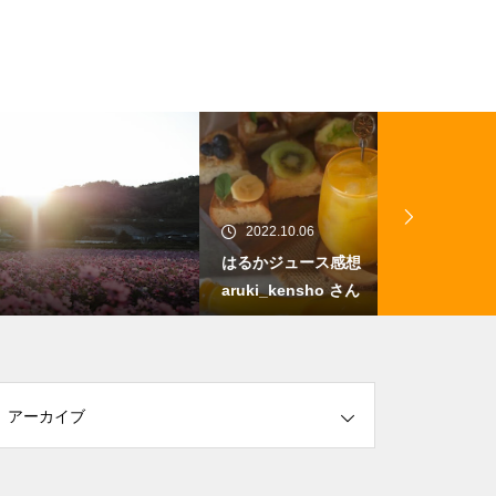
2022.10.06
2022.12.01
はるかジュース感想 @ringonotabe
農業バイトで
aruki_kensho さん
アーカイブ