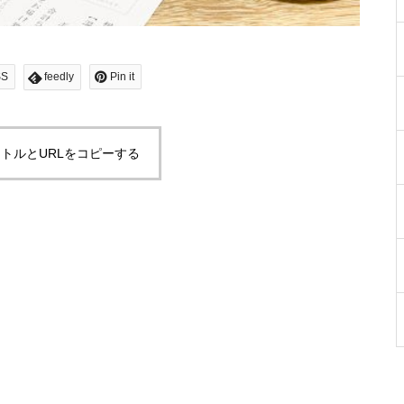
SS
feedly
Pin it
トルとURLをコピーする