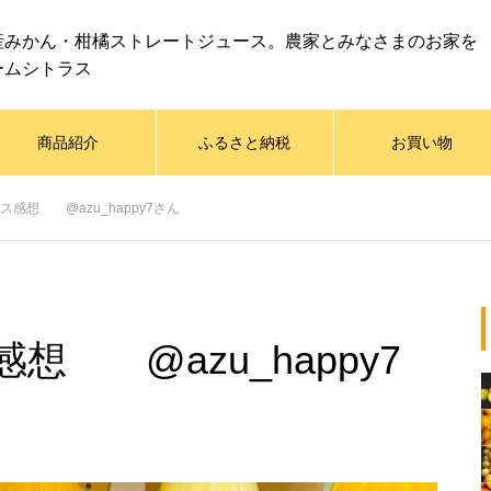
産みかん・柑橘ストレートジュース。農家とみなさまのお家を
ームシトラス
商品紹介
ふるさと納税
お買い物
感想 @azu_happy7さん
 @azu_happy7