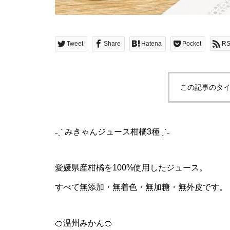
Tweet
Share
Hatena
Pocket
R
この記事のタイ
˗ˏˋ みきゃんジュース柑橘3種 ˎˊ˗
愛媛県産柑橘を100%使用したジュース。
すべて無添加・無着色・無加糖・無外皮です。
🍊温州みかん🍊