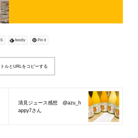
SS
feedly
Pin it
トルとURLをコピーする
清見ジュース感想 @azu_h
appy7さん