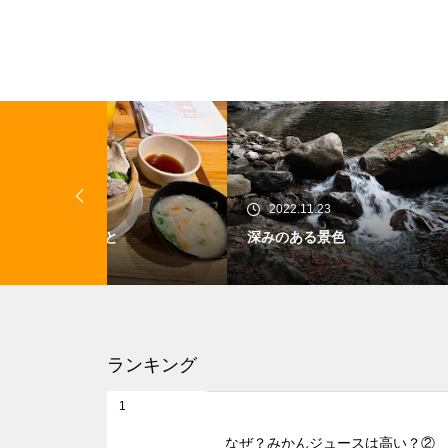
2022.11.23
20
深みのある景色
早起
ランキング
1
なぜ？みかんジュースは高い？②