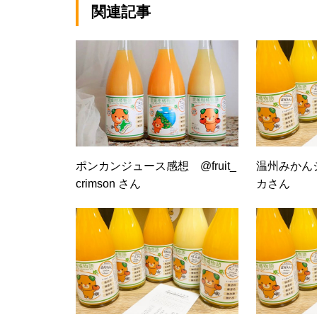
関連記事
ポンカンジュース感想 @fruit_
温州みかん
crimson さん
カさん