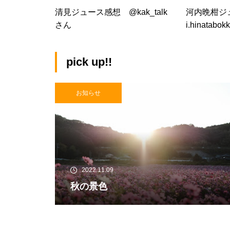
清見ジュース感想 @kak_talk
河内晩柑ジュ
さん
i.hinatabo
pick up!!
お知らせ
2022.11.09
秋の景色