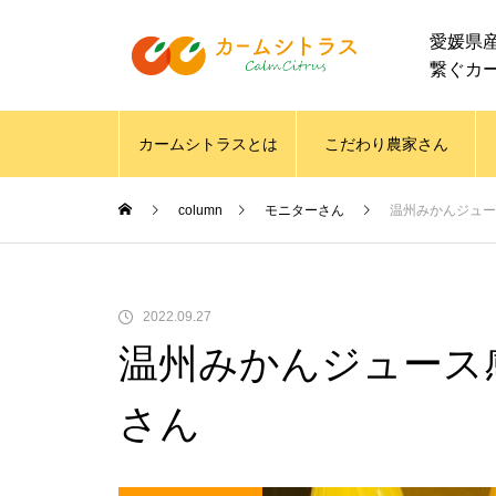
愛媛県
繋ぐカ
カームシトラスとは
こだわり農家さん
column
モニターさん
温州みかんジュース
2022.09.27
温州みかんジュース感想
さん