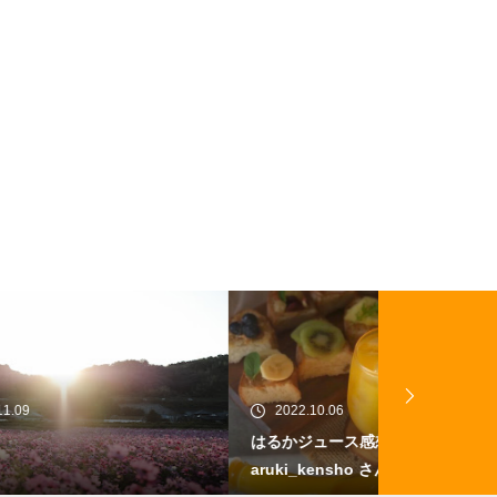
2022.10.06
2022.12.01
はるかジュース感想 @ringonotabe
農業バイトで
aruki_kensho さん