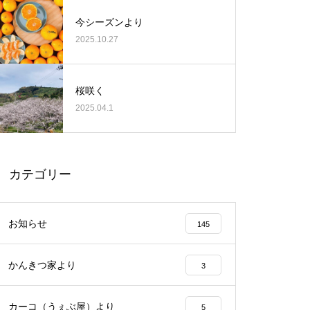
今シーズンより
2025.10.27
桜咲く
2025.04.1
カテゴリー
お知らせ
145
かんきつ家より
3
カーコ（うぇぶ屋）より
5