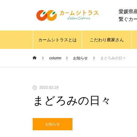
愛媛県
繋ぐカ
カームシトラスとは
こだわり農家さん
column
お知らせ
まどろみの日々
2022.02.19
まどろみの日々
お知らせ