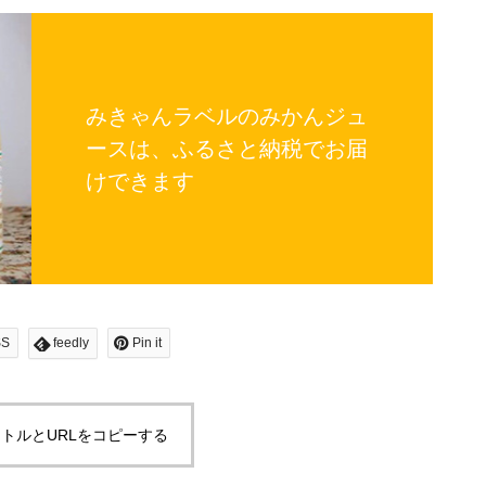
みきゃんラベルのみかんジュ
ースは、ふるさと納税でお届
けできます
SS
feedly
Pin it
トルとURLをコピーする