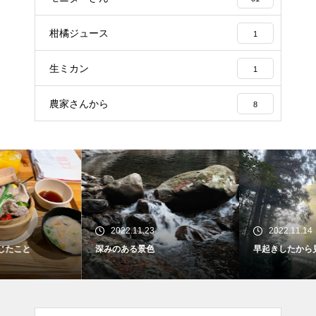
柑橘ジュース
1
生ミカン
1
農家さんから
8
2022.11.23
2022.11.14
深みのある景色
早起きしたから見れたもの