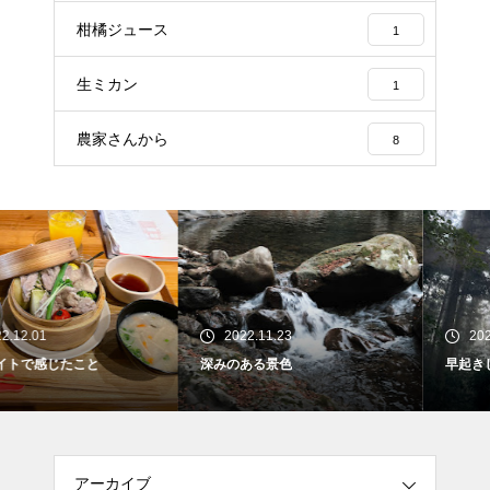
柑橘ジュース
1
生ミカン
1
農家さんから
8
2022.11.23
2022.11.14
深みのある景色
早起きしたから見れたもの
アーカイブ