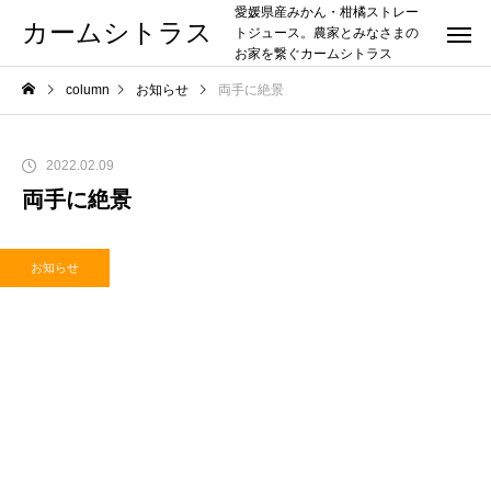
愛媛県産みかん・柑橘ストレー
カームシトラス
トジュース。農家とみなさまの
お家を繋ぐカームシトラス
column
お知らせ
両手に絶景
2022.02.09
両手に絶景
お知らせ