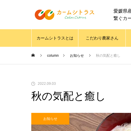
愛媛県
繋ぐカ
カームシトラスとは
こだわり農家さん
column
お知らせ
秋の気配と癒し
2022.09.03
秋の気配と癒し
お知らせ