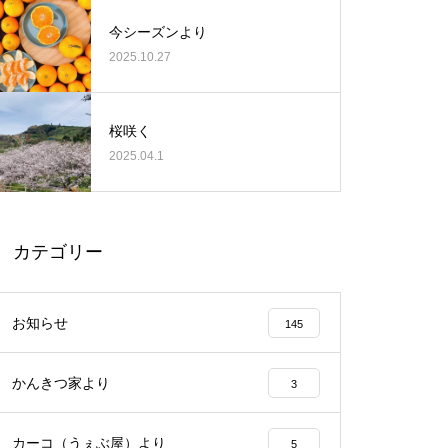
今シーズンより
2025.10.27
桜咲く
2025.04.1
カテゴリー
お知らせ
145
かんきつ家より
3
カーコ（うぇぶ屋）より
5