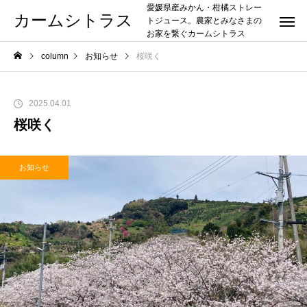
愛媛県産みかん・柑橘ストレー
カームシトラス
トジュース。農家とみなさまの
お家を繋ぐカームシトラス
column
お知らせ
桜咲く
2025.04.01
桜咲く
お知らせ